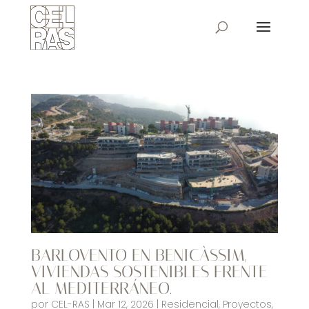
BARLOVENTO EN BENICÀSSIM,
VIVIENDAS SOSTENIBLES FRENTE
AL MEDITERRÁNEO.
por
CEL-RAS
|
Mar 12, 2026
|
Residencial
,
Proyectos
,